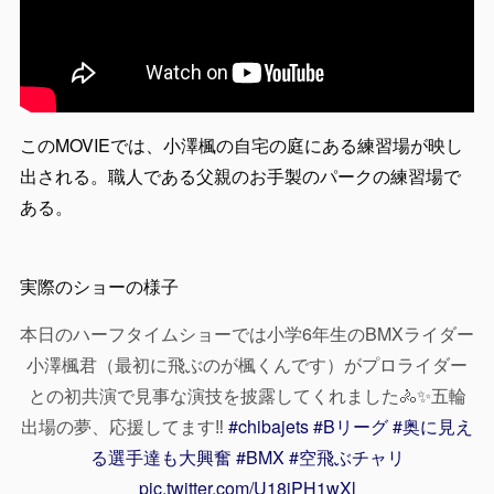
このMOVIEでは、小澤楓の自宅の庭にある練習場が映し
出される。職人である父親のお手製のパークの練習場で
ある。
実際のショーの様子
本日のハーフタイムショーでは小学6年生のBMXライダー
小澤楓君（最初に飛ぶのが楓くんです）がプロライダー
との初共演で見事な演技を披露してくれました🚴✨五輪
出場の夢、応援してます‼️
#chibajets
#Bリーグ
#奥に見え
る選手達も大興奮
#BMX
#空飛ぶチャリ
pic.twitter.com/U18iPH1wXl