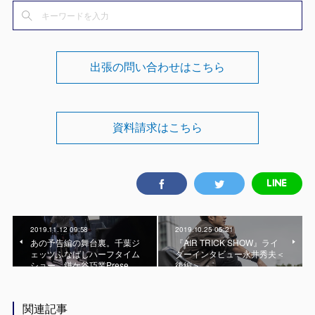
出張の問い合わせはこちら
資料請求はこちら
2019.11.12 09:58
2019.10.25 05:21
あの予告編の舞台裏。千葉ジ
『AIR TRICK SHOW』ライ
ェッツふなばしハーフタイム
ダーインタビュー永井秀夫＜
ショー、鎌ケ谷巧業Prese…
後編＞
関連記事