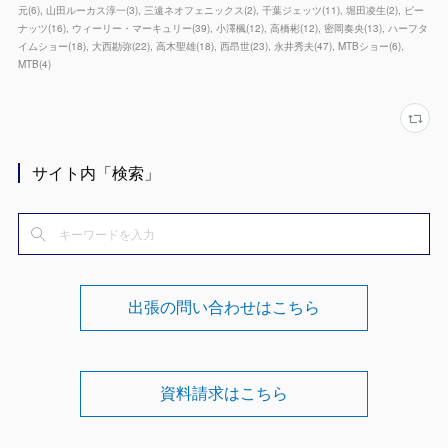
元
(
6
)
山田ルーカス淳一
(
3
)
三遠ネオフェニックス
(
2
)
千葉ジェッツ
(
11
)
堀田凌生
(
2
)
ピー
ナッツ
(
16
)
ウィーリー・マーキュリー
(
39
)
小澤楓
(
12
)
高橋彬
(
12
)
密岡奏央
(
13
)
ハーフタ
イムショー
(
18
)
大西勘弥
(
22
)
高木聖雄
(
18
)
西昂世
(
23
)
永井秀夫
(
47
)
MTBショー
(
6
)
MTB
(
4
)
サイト内「検索」
出張の問い合わせはこちら
資料請求はこちら