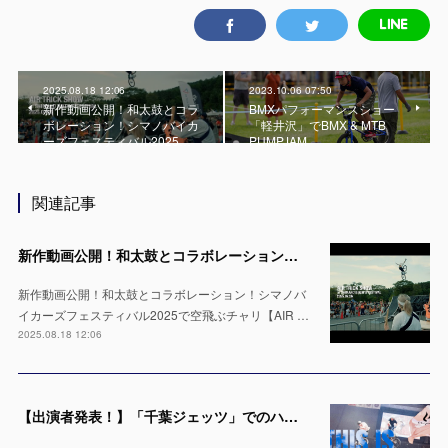
2025.08.18 12:06
2023.10.06 07:50
新作動画公開！和太鼓とコラ
BMXパフォーマンスショー
ボレーション！シマノバイカ
「軽井沢」でBMX & MTB
ーズフェスティバル2025…
PUMPJAM
関連記事
新作動画公開！和太鼓とコラボレーション！シマノバイカーズフェスティバル2025で空飛ぶチャリ【AIR TRICK SHOW】
新作動画公開！和太鼓とコラボレーション！シマノバ
イカーズフェスティバル2025で空飛ぶチャリ【AIR …
2025.08.18 12:06
【出演者発表！】「千葉ジェッツ」でのハーフタイムショー LaLa arena TOKYO-BAYの1万人の会場で実施 ※4月12日 & 13日