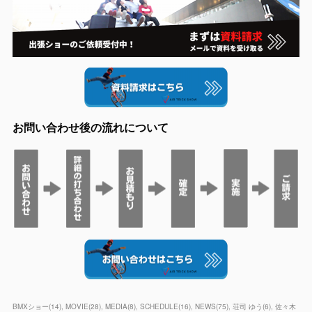
お問い合わせ後の流れについて
BMXショー
(
14
)
MOVIE
(
28
)
MEDIA
(
8
)
SCHEDULE
(
16
)
NEWS
(
75
)
荘司 ゆう
(
6
)
佐々木