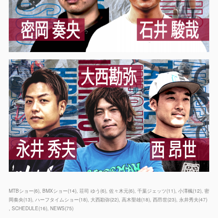
MTBショー
(
6
)
BMXショー
(
14
)
荘司 ゆう
(
6
)
佐々木元
(
6
)
千葉ジェッツ
(
11
)
小澤楓
(
12
)
密
岡奏央
(
13
)
ハーフタイムショー
(
18
)
大西勘弥
(
22
)
高木聖雄
(
18
)
西昂世
(
23
)
永井秀夫
(
47
)
SCHEDULE
(
16
)
NEWS
(
75
)