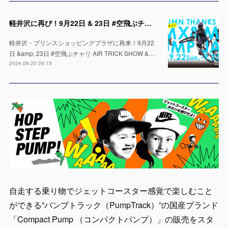
軽井沢に再び！9月22日 & 23日 #空飛ぶチャリ AIR TRICK SHOW & パンプトラック体験！
軽井沢・プリンスショッピングプラザに再来！9月22
日 &amp; 23日 #空飛ぶチャリ AIR TRICK SHOW &…
2024.09.20 09:15
自走する乗り物でジェットコースター感覚で楽しむこと
ができる”パンプトラック（PumpTrack）”の国産ブランド
「Compact Pump （コンパクトパンプ）」の販売をスタ