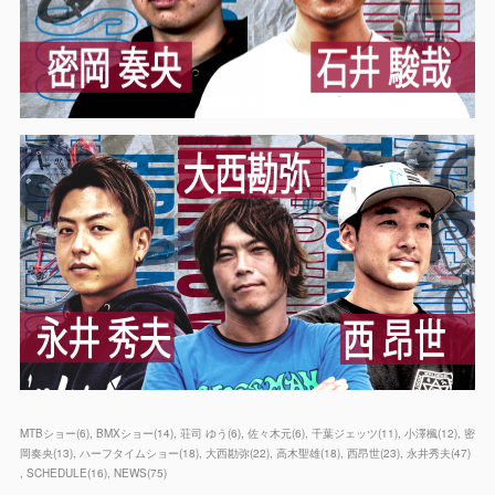
MTBショー
(
6
)
BMXショー
(
14
)
荘司 ゆう
(
6
)
佐々木元
(
6
)
千葉ジェッツ
(
11
)
小澤楓
(
12
)
密
岡奏央
(
13
)
ハーフタイムショー
(
18
)
大西勘弥
(
22
)
高木聖雄
(
18
)
西昂世
(
23
)
永井秀夫
(
47
)
SCHEDULE
(
16
)
NEWS
(
75
)