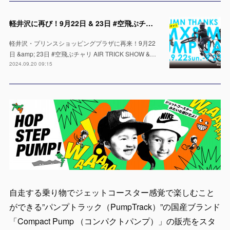
軽井沢に再び！9月22日 & 23日 #空飛ぶチャリ AIR TRICK SHOW & パンプトラック体験！
軽井沢・プリンスショッピングプラザに再来！9月22
日 &amp; 23日 #空飛ぶチャリ AIR TRICK SHOW &…
2024.09.20 09:15
自走する乗り物でジェットコースター感覚で楽しむこと
ができる”パンプトラック（PumpTrack）”の国産ブランド
「Compact Pump （コンパクトパンプ）」の販売をスタ