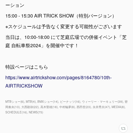
ーション
15:00 - 15:30 AIR TRICK SHOW（特別バージョン）
※スケジュールは予告なく変更する可能性がございます
当日は、10:00-18:00 にて芝庭広場での併催イベント「芝
庭 自転車祭2024」を開催中です！
特設ページはこちら
https://www.airtrickshow.com/pages/8164780/10th-
AIRTRICKSHOW
MTBショー
(
6
)
MTB
(
4
)
BMXショー
(
14
)
ピーナッツ
(
16
)
ウィーリー・マーキュリー
(
39
)
密
岡奏央
(
13
)
大西勘弥
(
22
)
高木聖雄
(
18
)
中村輪夢
(
8
)
西昂世
(
23
)
永井秀夫
(
47
)
MEDIA
(
8
)
SCHEDULE
(
16
)
NEWS
(
75
)