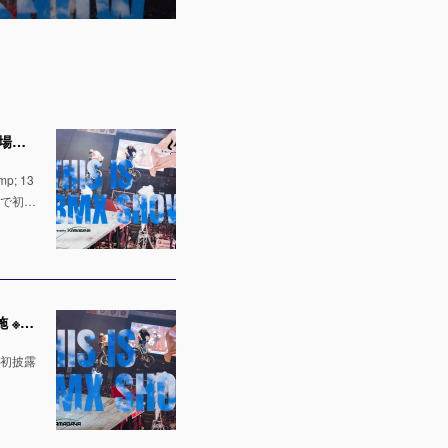
【出演者発表！】「千葉ジェッツ」でのハーフタイムショー LaLa arena TOKYO-BAYの1万人の会場で実施 ※4月12日 & 13日
; 13
場で初…
「千葉ジェッツ」でのハーフタイムショー出演決定！LaLa arena TOKYO-BAYの1万人の会場で実施 ※4月12日 & 13日
で初披露