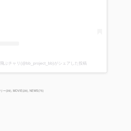
リー
(
39
)
MOVIE
(
28
)
NEWS
(
75
)