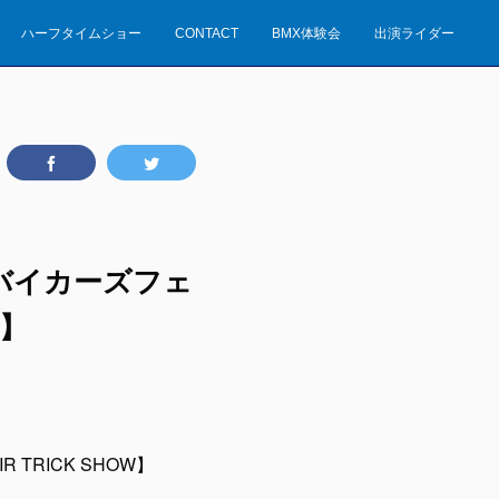
ハーフタイムショー
CONTACT
BMX体験会
出演ライダー
バイカーズフェ
W】
RICK SHOW】