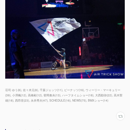
荘司 ゆう
(
6
)
佐々木元
(
6
)
千葉ジェッツ
(
11
)
ピーナッツ
(
16
)
ウィーリー・マーキュリー
(
39
)
小澤楓
(
12
)
高橋彬
(
12
)
密岡奏央
(
13
)
ハーフタイムショー
(
18
)
大西勘弥
(
22
)
高木聖
雄
(
18
)
西昂世
(
23
)
永井秀夫
(
47
)
SCHEDULE
(
16
)
NEWS
(
75
)
BMXショー
(
14
)