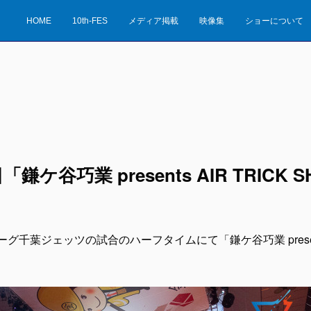
HOME
10th-FES
メディア掲載
映像集
ショーについて
日「鎌ケ谷巧業 presents AIR TRIC
リーグ千葉ジェッツの試合のハーフタイムにて「鎌ケ谷巧業 presents