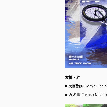
友情・絆
■ 大西勘弥 Kanya Ohn
■ 西 昂世 Takase Ni