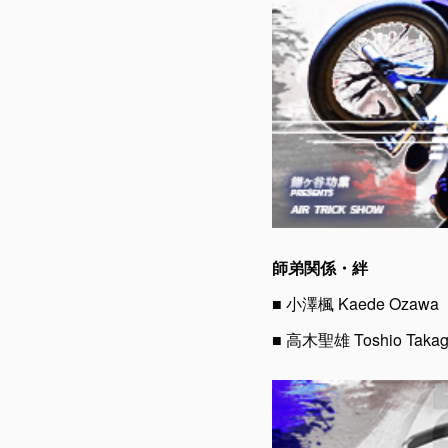
師弟関係・絆
■ 小澤楓 Kaede Oz
■ 高木聖雄 Toshio Ta