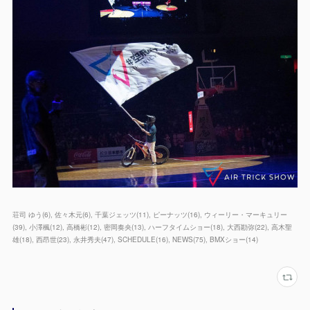
荘司 ゆう
(
6
)
佐々木元
(
6
)
千葉ジェッツ
(
11
)
ピーナッツ
(
16
)
ウィーリー・マーキュリー
(
39
)
小澤楓
(
12
)
高橋彬
(
12
)
密岡奏央
(
13
)
ハーフタイムショー
(
18
)
大西勘弥
(
22
)
高木聖
雄
(
18
)
西昂世
(
23
)
永井秀夫
(
47
)
SCHEDULE
(
16
)
NEWS
(
75
)
BMXショー
(
14
)