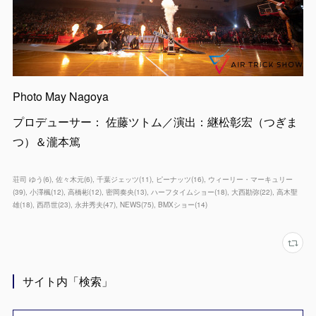
Photo May Nagoya
プロデューサー： 佐藤ツトム／演出：継松彰宏（つぎま
つ）＆瀧本篤
荘司 ゆう
(
6
)
佐々木元
(
6
)
千葉ジェッツ
(
11
)
ピーナッツ
(
16
)
ウィーリー・マーキュリー
(
39
)
小澤楓
(
12
)
高橋彬
(
12
)
密岡奏央
(
13
)
ハーフタイムショー
(
18
)
大西勘弥
(
22
)
高木聖
雄
(
18
)
西昂世
(
23
)
永井秀夫
(
47
)
NEWS
(
75
)
BMXショー
(
14
)
サイト内「検索」