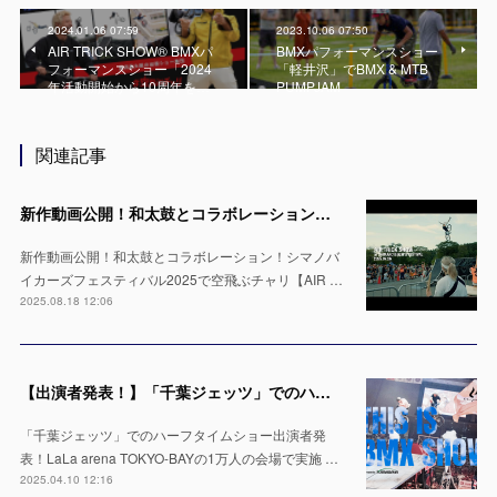
2024.01.06 07:59
2023.10.06 07:50
AIR TRICK SHOW® BMXパ
BMXパフォーマンスショー
フォーマンスショー「2024
「軽井沢」でBMX & MTB
年活動開始から10周年を…
PUMPJAM
関連記事
新作動画公開！和太鼓とコラボレーション！シマノバイカーズフェスティバル2025で空飛ぶチャリ【AIR TRICK SHOW】
新作動画公開！和太鼓とコラボレーション！シマノバ
イカーズフェスティバル2025で空飛ぶチャリ【AIR …
2025.08.18 12:06
【出演者発表！】「千葉ジェッツ」でのハーフタイムショー LaLa arena TOKYO-BAYの1万人の会場で実施 ※4月12日 & 13日
「千葉ジェッツ」でのハーフタイムショー出演者発
表！LaLa arena TOKYO-BAYの1万人の会場で実施 …
2025.04.10 12:16