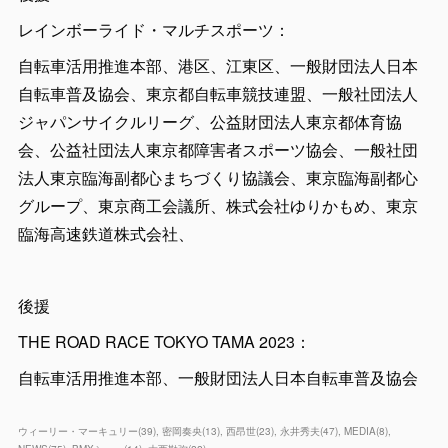
レインボーライド・マルチスポーツ：
自転車活用推進本部、港区、江東区、一般財団法人日本
自転車普及協会、東京都自転車競技連盟、一般社団法人
ジャパンサイクルリーグ、公益財団法人東京都体育協
会、公益社団法人東京都障害者スポーツ協会、一般社団
法人東京臨海副都心まちづくり協議会、東京臨海副都心
グループ、東京商工会議所、株式会社ゆりかもめ、東京
臨海高速鉄道株式会社、
後援
THE ROAD RACE TOKYO TAMA 2023：
自転車活用推進本部、一般財団法人日本自転車普及協会
ウィーリー・マーキュリー
(
39
)
密岡奏央
(
13
)
西昂世
(
23
)
永井秀夫
(
47
)
MEDIA
(
8
)