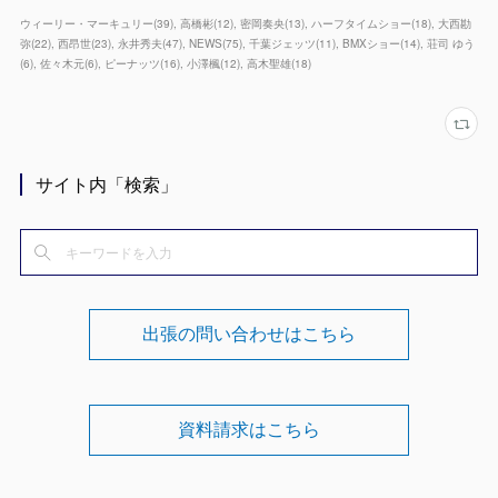
ウィーリー・マーキュリー
(
39
)
高橋彬
(
12
)
密岡奏央
(
13
)
ハーフタイムショー
(
18
)
大西勘
弥
(
22
)
西昂世
(
23
)
永井秀夫
(
47
)
NEWS
(
75
)
千葉ジェッツ
(
11
)
BMXショー
(
14
)
荘司 ゆう
(
6
)
佐々木元
(
6
)
ピーナッツ
(
16
)
小澤楓
(
12
)
高木聖雄
(
18
)
サイト内「検索」
出張の問い合わせはこちら
資料請求はこちら