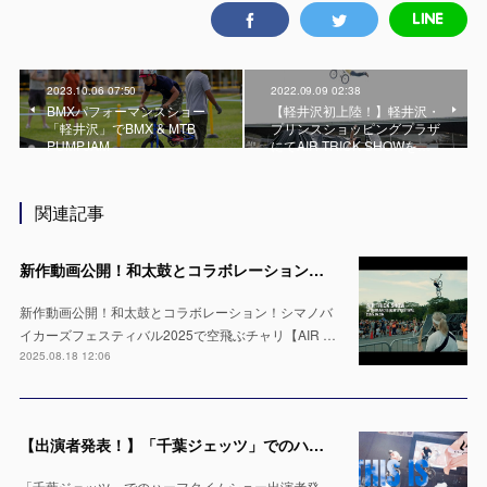
2023.10.06 07:50
2022.09.09 02:38
BMXパフォーマンスショー
【軽井沢初上陸！】軽井沢・
「軽井沢」でBMX & MTB
プリンスショッピングプラザ
PUMPJAM
にてAIR TRICK SHOWを…
関連記事
新作動画公開！和太鼓とコラボレーション！シマノバイカーズフェスティバル2025で空飛ぶチャリ【AIR TRICK SHOW】
新作動画公開！和太鼓とコラボレーション！シマノバ
イカーズフェスティバル2025で空飛ぶチャリ【AIR …
2025.08.18 12:06
【出演者発表！】「千葉ジェッツ」でのハーフタイムショー LaLa arena TOKYO-BAYの1万人の会場で実施 ※4月12日 & 13日
「千葉ジェッツ」でのハーフタイムショー出演者発