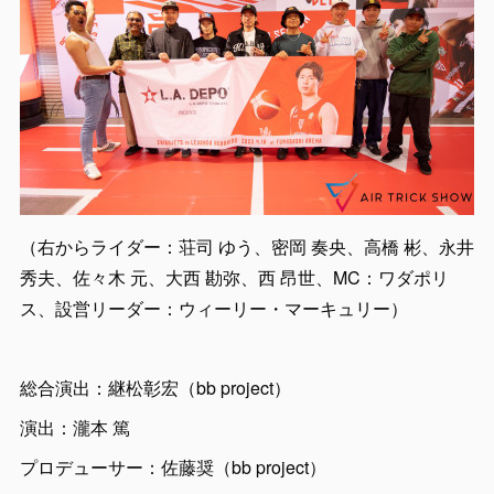
（右からライダー：荘司 ゆう、密岡 奏央、高橋 彬、永井
秀夫、佐々木 元、大西 勘弥、西 昂世、MC：ワダポリ
ス、設営リーダー：ウィーリー・マーキュリー）
総合演出：継松彰宏（bb project）
演出：瀧本 篤
プロデューサー：佐藤奨（bb project）