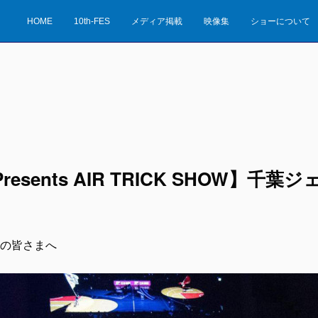
HOME
10th-FES
メディア掲載
映像集
ショーについて
esents AIR TRICK SHOW】千
の皆さまへ