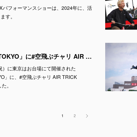
® BMXパフォーマンスショーは、2024年に、活
えます。
「GRAND CYCLE TOKYO」に#空飛ぶチャリ AIR TRICK SHOW が出演
木・祝）に東京はお台場にて開催された
KYO」に、#空飛ぶチャリ AIR TRICK
した。
1
2