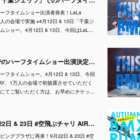
ーフタイムショー出演者発表！LaLa
の1万人の会場で実施 ※4月12日 & 13日「千葉ジ
ショー。4月12日 & 13日、今回はLaL…
「千葉ジェッツ」でのハーフタイムショー出演決定！LaLa arena TOKYO-BAYの1万人の会場で実施 ※4月12日 & 13日
フタイムショー。4月12日 & 13日、今回
KYO-BAY、1万人の会場で初披露させていただく
にてご覧いただく方は、お早めにチケッ…
軽井沢に再び！9月22日 & 23日 #空飛ぶチャリ AIR TRICK SHOW & パンプトラック体験！
ングプラザに再来！9月22日 & 23日 #空