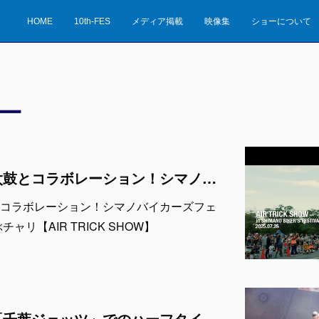
HOME
10th-FES
メディア掲載
映像集
ショーについて
ー
新作動画公開！和太鼓とコラボレーション！シマノバイカーズフェスティバル2025で空飛ぶチャリ【AIR TRICK SHOW】
コラボレーション！シマノバイカーズフェ
ャリ【AIR TRICK SHOW】
【出演者発表！】「千葉ジェッツ」でのハーフタイムショー LaLa arena TOKYO-BAYの1万人の会場で実施 ※4月12日 & 13日