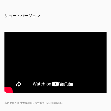
ショートバージョン
高木聖雄
(
18
)
中村輪夢
(
8
)
永井秀夫
(
47
)
NEWS
(
75
)