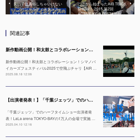
良い子は真似しちゃいけない
ここから始まったAIR TRICK
「ソーシャルディスタンス」
SHOW！ 2015 第2回
のとり方を試してみた【Li…
ACTIVE KIDS FESTAでJu…
関連記事
新作動画公開！和太鼓とコラボレーション！シマノバイカーズフェスティバル2025で空飛ぶチャリ【AIR TRICK SHOW】
新作動画公開！和太鼓とコラボレーション！シマノバ
イカーズフェスティバル2025で空飛ぶチャリ【AIR …
2025.08.18 12:06
【出演者発表！】「千葉ジェッツ」でのハーフタイムショー LaLa arena TOKYO-BAYの1万人の会場で実施 ※4月12日 & 13日
「千葉ジェッツ」でのハーフタイムショー出演者発
表！LaLa arena TOKYO-BAYの1万人の会場で実施 …
2025.04.10 12:16