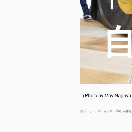
（Photo by May Nagoy
ウィーリー・マーキュリー
(
39
)
永井秀