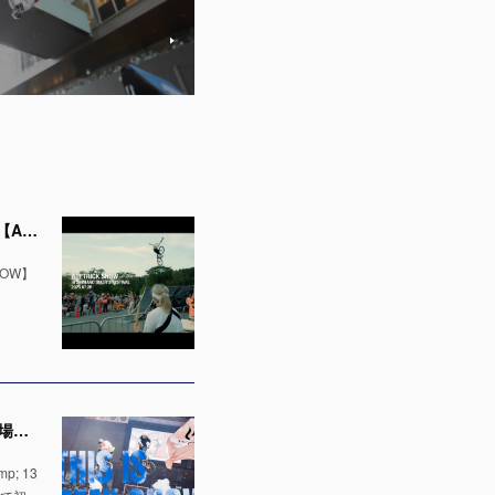
新作動画公開！和太鼓とコラボレーション！シマノバイカーズフェスティバル2025で空飛ぶチャリ【AIR TRICK SHOW】
OW】
【出演者発表！】「千葉ジェッツ」でのハーフタイムショー LaLa arena TOKYO-BAYの1万人の会場で実施 ※4月12日 & 13日
; 13