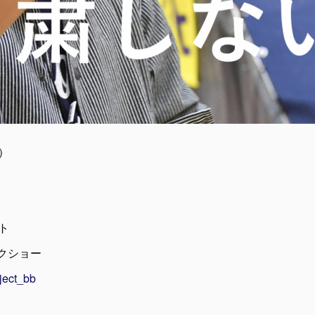
a）
ト
リックショー
oject_bb