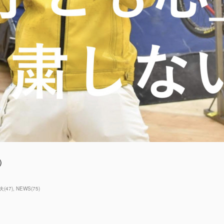
a）
夫
(
47
)
NEWS
(
75
)