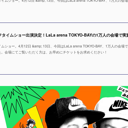
ョー。4月12日 &amp; 13日、今回はLaLa arena TOKYO-BAY、1万人の会
ー。4月12日 &amp; 13日、今回はLaLa arena TOKYO-BAY、1万人の会場
た。会場にてご覧いただく方は、お早めにチケットをお求めください！