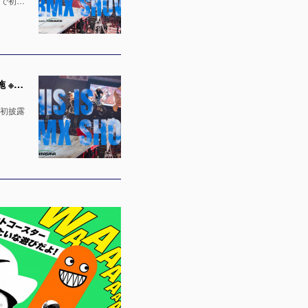
場で初…
「千葉ジェッツ」でのハーフタイムショー出演決定！LaLa arena TOKYO-BAYの1万人の会場で実施 ※4月12日 & 13日
で初披露