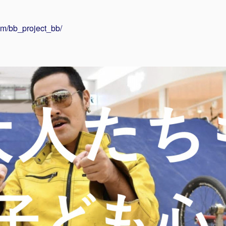
om/bb_project_bb/