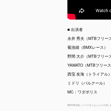
■ 出演者
永井 秀夫（MTBフリー
菊池雄（BMXレース）
野間 大介（MTBフリー
YAMATO（MTBフリー
西窪 友海（トライアル
ミドリ（パルクール）
MC：ワダポリス
MOVIE
(
28
)
ハーフタイムショー
(
18
)