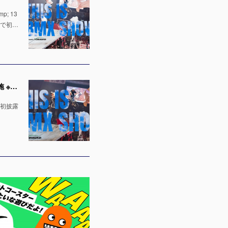
; 13
場で初…
「千葉ジェッツ」でのハーフタイムショー出演決定！LaLa arena TOKYO-BAYの1万人の会場で実施 ※4月12日 & 13日
で初披露