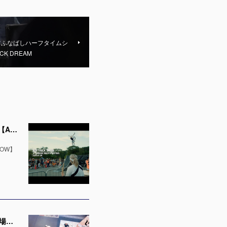
ツふなばしハーフタイムシ
CK DREAM
新作動画公開！和太鼓とコラボレーション！シマノバイカーズフェスティバル2025で空飛ぶチャリ【AIR TRICK SHOW】
OW】
【出演者発表！】「千葉ジェッツ」でのハーフタイムショー LaLa arena TOKYO-BAYの1万人の会場で実施 ※4月12日 & 13日