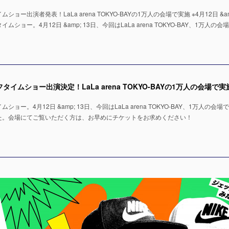
ー出演者発表！LaLa arena TOKYO-BAYの1万人の会場で実施 ※4月12日 &amp
ョー。4月12日 &amp; 13日、今回はLaLa arena TOKYO-BAY、1万人の会
ー。4月12日 &amp; 13日、今回はLaLa arena TOKYO-BAY、1万人の会場
た。会場にてご覧いただく方は、お早めにチケットをお求めください！