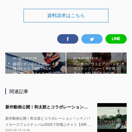
資料請求はこちら
2019.06.28 01:00
2019.05.08 12:18
越谷イオンレイクタウン＃空
河川敷のアウトドアイベント
飛ぶチャリ「AIR TRICK
でジャンプショー！ #空飛ぶ
SHOW」出演ライダー紹介
チャリ AIR TRICK SHOW …
関連記事
新作動画公開！和太鼓とコラボレーション！シマノバイカーズフェスティバル2025で空飛ぶチャリ【AIR TRICK SHOW】
新作動画公開！和太鼓とコラボレーション！シマノバ
イカーズフェスティバル2025で空飛ぶチャリ【AIR …
2025.08.18 12:06