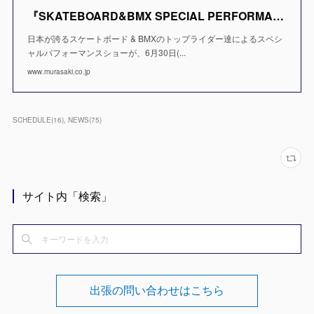
『SKATEBOARD&BMX SPECIAL PERFORMANCE SHOW』6/30 越谷イオンレイクタウンで開催 |RIDE LIFE MAGAZINE SKATE | ムラサキスポーツ/MU
日本が誇るスケートボード & BMXのトップライダー達によるスペシ
ャルパフォーマンスショーが、6月30日(...
www.murasaki.co.jp
SCHEDULE
(
16
)
NEWS
(
75
)
サイト内「検索」
出張の問い合わせはこちら