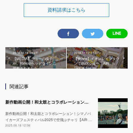
資料請求はこちら
2018.10.18 04:27
2018.10.17 07:37
【MEDIA】ショーの様子
【Movie】イオンレイクタウ
が、Yahoo!ヘッドラインに
ンでBMXショー「AIR
掲載されました。
TRICK SHOW」
関連記事
新作動画公開！和太鼓とコラボレーション！シマノバイカーズフェスティバル2025で空飛ぶチャリ【AIR TRICK SHOW】
新作動画公開！和太鼓とコラボレーション！シマノバ
イカーズフェスティバル2025で空飛ぶチャリ【AIR …
2025.08.18 12:06