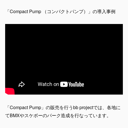
「Compact Pump （コンパクトパンプ）」の導入事例
「Compact Pump」の販売を行うbb projectでは、各地に
てBMXやスケボーのパーク造成を行なっています。