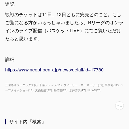
追記
観戦のチケットは11日、12日ともに完売とのこと。もし
ご覧になる方がいらっしゃいましたら、Bリーグのオンラ
インのライブ配信（バスケットLIVE）にてご覧いただけ
たらと思います。
詳細
https://www.neophoenix.jp/news/detail/id=17780
三遠ネオフェニックス
(
2
)
千葉ジェッツ
(
11
)
ウィーリー・マーキュリー
(
39
)
高橋彬
(
12
)
ハ
ーフタイムショー
(
18
)
大西勘弥
(
22
)
西昂世
(
23
)
永井秀夫
(
47
)
NEWS
(
75
)
サイト内「検索」