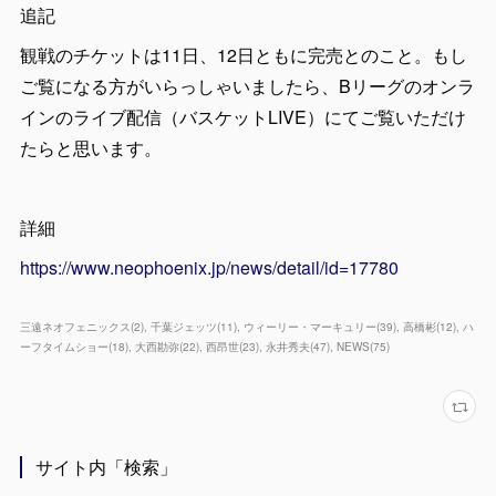
追記
観戦のチケットは11日、12日ともに完売とのこと。もし
ご覧になる方がいらっしゃいましたら、Bリーグのオンラ
インのライブ配信（バスケットLIVE）にてご覧いただけ
たらと思います。
詳細
https://www.neophoenix.jp/news/detail/id=17780
三遠ネオフェニックス
(
2
)
千葉ジェッツ
(
11
)
ウィーリー・マーキュリー
(
39
)
高橋彬
(
12
)
ハ
ーフタイムショー
(
18
)
大西勘弥
(
22
)
西昂世
(
23
)
永井秀夫
(
47
)
NEWS
(
75
)
サイト内「検索」