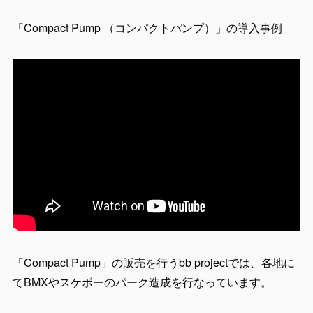
「Compact Pump （コンパクトパンプ）」の導入事例
「Compact Pump」の販売を行うbb projectでは、各地に
てBMXやスケボーのパーク造成を行なっています。