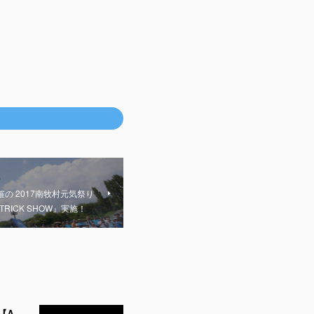
の 2017南牧村元気祭り
 TRICK SHOW』実施！
新作動画公開！和太鼓とコラボレーション！シマノバイカーズフェスティバル2025で空飛ぶチャリ【AIR TRICK SHOW】