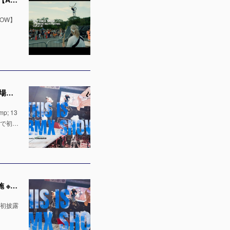
OW】
【出演者発表！】「千葉ジェッツ」でのハーフタイムショー LaLa arena TOKYO-BAYの1万人の会場で実施 ※4月12日 & 13日
; 13
場で初…
「千葉ジェッツ」でのハーフタイムショー出演決定！LaLa arena TOKYO-BAYの1万人の会場で実施 ※4月12日 & 13日
で初披露