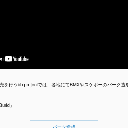
」の販売を行うbb projectでは、各地にてBMXやスケボーのパー
uild」
パーク造成