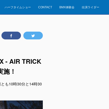
ハーフタイムショー
CONTACT
BMX体験会
出演ライダー
AIR TRICK
実施！
日とも10時30分と14時30