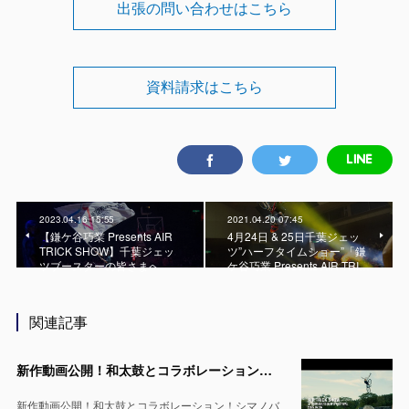
出張の問い合わせはこちら
資料請求はこちら
2023.04.16 15:55
2021.04.20 07:45
【鎌ケ谷巧業 Presents AIR
4月24日 & 25日千葉ジェッ
TRICK SHOW】千葉ジェッ
ツ”ハーフタイムショー”「鎌
ツブースターの皆さまへ
ケ谷巧業 Presents AIR TRI…
関連記事
新作動画公開！和太鼓とコラボレーション！シマノバイカーズフェスティバル2025で空飛ぶチャリ【AIR TRICK SHOW】
新作動画公開！和太鼓とコラボレーション！シマノバ