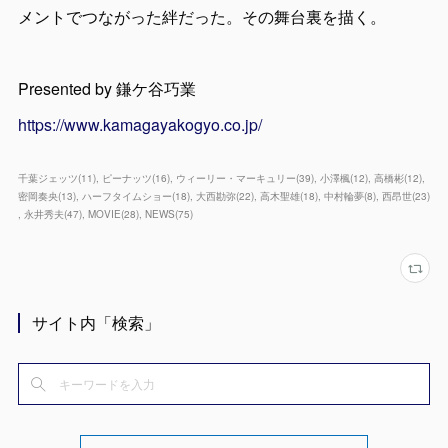
メントでつながった絆だった。その舞台裏を描く。
Presented by 鎌ケ谷巧業
https://www.kamagayakogyo.co.jp/
千葉ジェッツ
(
11
)
ピーナッツ
(
16
)
ウィーリー・マーキュリー
(
39
)
小澤楓
(
12
)
高橋彬
(
12
)
密岡奏央
(
13
)
ハーフタイムショー
(
18
)
大西勘弥
(
22
)
高木聖雄
(
18
)
中村輪夢
(
8
)
西昂世
(
23
)
永井秀夫
(
47
)
MOVIE
(
28
)
NEWS
(
75
)
サイト内「検索」