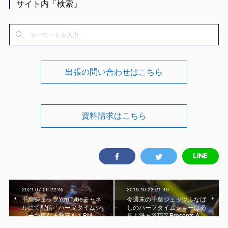
サイト内「検索」
出張の問い合わせはこちら
資料請求はこちら
2021.07.06 22:45
2019.10.23 21:45
千葉ジェッツYouTubeチャネ
今週末の千葉ジェッツふなば
ルにて配信「ハーフタイムシ
しのハーフタイムショーは必
ョーで更なる熱狂を！BM…
見！鎌ヶ谷巧業Presents A…