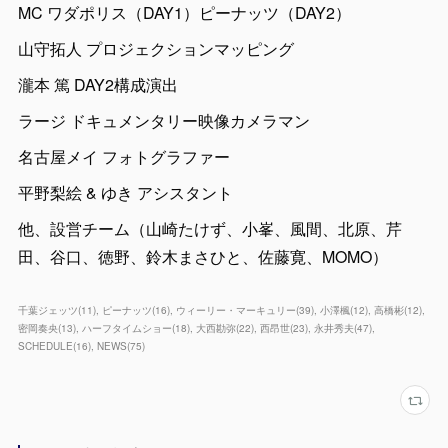
MC ワダポリス（DAY1）ピーナッツ（DAY2）
山守拓人 プロジェクションマッピング
瀧本 篤 DAY2構成演出
ラージ ドキュメンタリー映像カメラマン
名古屋メイ フォトグラファー
平野梨絵 & ゆき アシスタント
他、設営チーム（山崎たけず、小峯、風間、北原、芹
田、谷口、徳野、鈴木まさひと、佐藤寛、MOMO）
千葉ジェッツ
(
11
)
ピーナッツ
(
16
)
ウィーリー・マーキュリー
(
39
)
小澤楓
(
12
)
高橋彬
(
12
)
密岡奏央
(
13
)
ハーフタイムショー
(
18
)
大西勘弥
(
22
)
西昂世
(
23
)
永井秀夫
(
47
)
SCHEDULE
(
16
)
NEWS
(
75
)