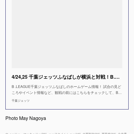
4/24,25 千葉ジェッツふなばしが横浜と対戦！B.LEAGUE2020-21
B .LEAGUE千葉ジェッツふなばしのホームゲーム情報！ 試合の見ど
ころやイベント情報など、観戦の前にはこちらをチェックして、B…
千葉ジェッツ
Photo May Nagoya
ウィーリー・マーキュリー
(
39
)
ハーフタイムショー
(
18
)
大西勘弥
(
22
)
西昂世
(
23
)
永井秀