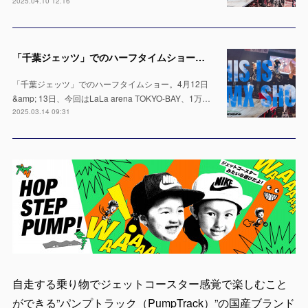
2025.04.10 12:16
「千葉ジェッツ」でのハーフタイムショー出演決定！LaLa arena TOKYO-BAYの1万人の会場で実施 ※4月12日 & 13日
「千葉ジェッツ」でのハーフタイムショー。4月12日
&amp; 13日、今回はLaLa arena TOKYO-BAY、1万…
2025.03.14 09:31
自走する乗り物でジェットコースター感覚で楽しむこと
ができる”パンプトラック（PumpTrack）”の国産ブランド