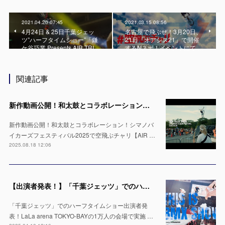
2021.04.20 07:45
2021.03.15 08:56
4月24日 & 25日千葉ジェッ
名古屋で飛ぶぜ！3月20日、
ツ”ハーフタイムショー”「鎌
21日「オアシス21」で開催
ケ谷巧業 Presents AIR TRI…
するNスポ！イベントにて …
関連記事
新作動画公開！和太鼓とコラボレーション！シマノバイカーズフェスティバル2025で空飛ぶチャリ【AIR TRICK SHOW】
新作動画公開！和太鼓とコラボレーション！シマノバ
イカーズフェスティバル2025で空飛ぶチャリ【AIR …
2025.08.18 12:06
【出演者発表！】「千葉ジェッツ」でのハーフタイムショー LaLa arena TOKYO-BAYの1万人の会場で実施 ※4月12日 & 13日
「千葉ジェッツ」でのハーフタイムショー出演者発
表！LaLa arena TOKYO-BAYの1万人の会場で実施 …