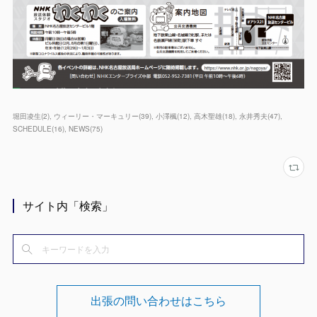
堀田凌生
(
2
)
ウィーリー・マーキュリー
(
39
)
小澤楓
(
12
)
高木聖雄
(
18
)
永井秀夫
(
47
)
SCHEDULE
(
16
)
NEWS
(
75
)
サイト内「検索」
出張の問い合わせはこちら