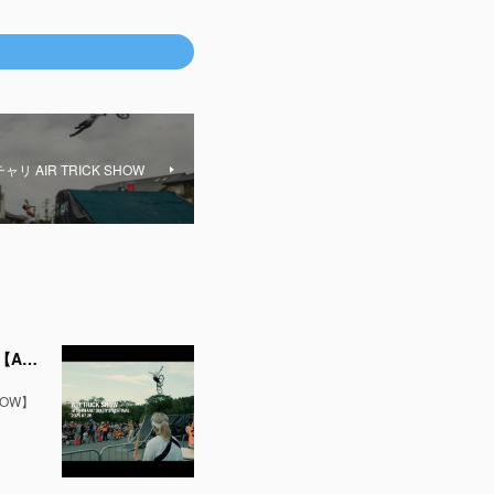
 AIR TRICK SHOW
新作動画公開！和太鼓とコラボレーション！シマノバイカーズフェスティバル2025で空飛ぶチャリ【AIR TRICK SHOW】
OW】