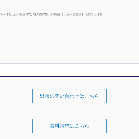
リー
(
39
)
永井秀夫
(
47
)
NEWS
(
75
)
小澤楓
(
12
)
高木聖雄
(
18
)
MOVIE
(
28
)
出張の問い合わせはこちら
資料請求はこちら