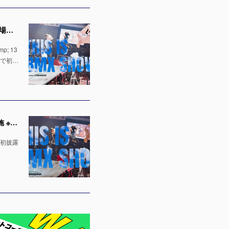
【出演者発表！】「千葉ジェッツ」でのハーフタイムショー LaLa arena TOKYO-BAYの1万人の会場で実施 ※4月12日 & 13日
; 13
場で初…
「千葉ジェッツ」でのハーフタイムショー出演決定！LaLa arena TOKYO-BAYの1万人の会場で実施 ※4月12日 & 13日
で初披露