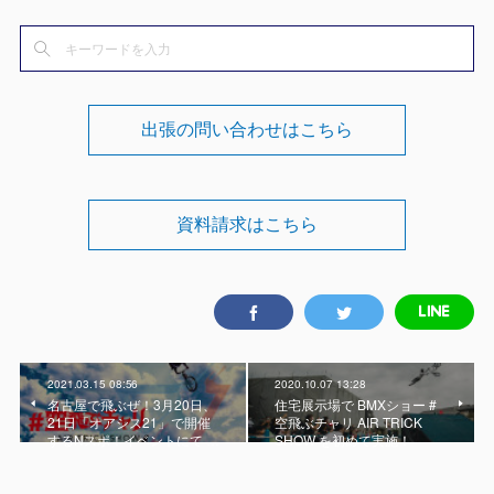
出張の問い合わせはこちら
資料請求はこちら
2021.03.15 08:56
2020.10.07 13:28
名古屋で飛ぶぜ！3月20日、
住宅展示場で BMXショー #
21日「オアシス21」で開催
空飛ぶチャリ AIR TRICK
するNスポ！イベントにて …
SHOW を初めて実施！