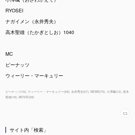
RYOSEI
ナガイメン（永井秀夫）
高木聖雄（たかぎとしお）1040
MC
ピーナッツ
ウィーリー・マーキュリー
ピーナッツ
(
16
)
ウィーリー・マーキュリー
(
39
)
永井秀夫
(
47
)
NEWS
(
75
)
小澤楓
(
12
)
高木
聖雄
(
18
)
MOVIE
(
28
)
サイト内「検索」