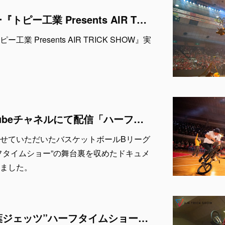
ハーフタイムショー『トピー工業 Presents AIR TRICK SHOW』実施決定！
 Presents AIR TRICK SHOW』実
千葉ジェッツYouTubeチャネルにて配信「ハーフタイムショーで更なる熱狂を！BMX - AIR TRICK SHOW の挑戦」by 鎌ケ谷巧業
実施させていただいたバスケットボールBリーグ
フタイムショー”の舞台裏を収めたドキュメ
ました。
4月24日 & 25日千葉ジェッツ”ハーフタイムショー”「鎌ケ谷巧業 Presents AIR TRICK SHOW」出演者発表