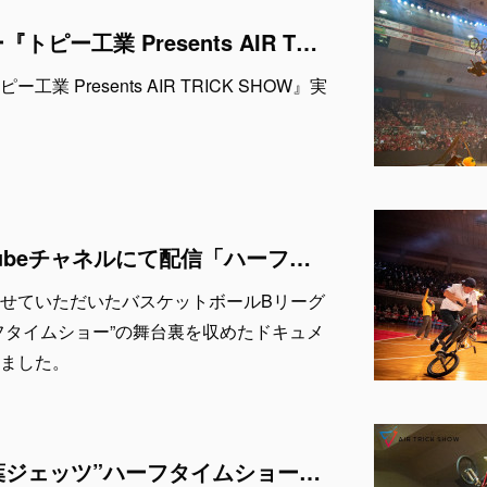
ハーフタイムショー『トピー工業 Presents AIR TRICK SHOW』実施決定！
 Presents AIR TRICK SHOW』実
千葉ジェッツYouTubeチャネルにて配信「ハーフタイムショーで更なる熱狂を！BMX - AIR TRICK SHOW の挑戦」by 鎌ケ谷巧業
実施させていただいたバスケットボールBリーグ
フタイムショー”の舞台裏を収めたドキュメ
ました。
4月24日 & 25日千葉ジェッツ”ハーフタイムショー”「鎌ケ谷巧業 Presents AIR TRICK SHOW」出演者発表