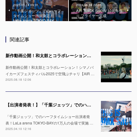
2025.03.14 09:31
2024.09.04 22:05
「千葉ジェッツ」でのハーフ
AIR TRICK SHOW 10周年祭
タイムショー出演決定！
り フライヤー完成
LaLa arena TOKYO-BAY…
関連記事
新作動画公開！和太鼓とコラボレーション！シマノバイカーズフェスティバル2025で空飛ぶチャリ【AIR TRICK SHOW】
新作動画公開！和太鼓とコラボレーション！シマノバ
イカーズフェスティバル2025で空飛ぶチャリ【AIR …
2025.08.18 12:06
【出演者発表！】「千葉ジェッツ」でのハーフタイムショー LaLa arena TOKYO-BAYの1万人の会場で実施 ※4月12日 & 13日
「千葉ジェッツ」でのハーフタイムショー出演者発
表！LaLa arena TOKYO-BAYの1万人の会場で実施 …
2025.04.10 12:16