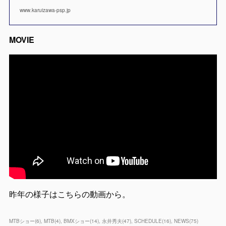
www.karuizawa-psp.jp
MOVIE
昨年の様子はこちらの動画から。
MTBショー
(
6
)
MTB
(
4
)
BMXショー
(
14
)
永井秀夫
(
47
)
SCHEDULE
(
16
)
NEWS
(
75
)