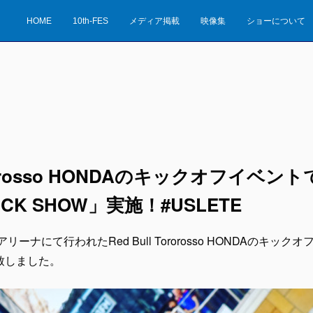
HOME
10th-FES
メディア掲載
映像集
ショーについて
Tororosso HONDAのキックオフイベント
RICK SHOW」実施！#USLETE
ーナにて行われたRed Bull Tororosso HONDAのキック
施致しました。