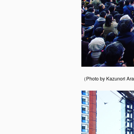
（Photo by Kazunori Ar